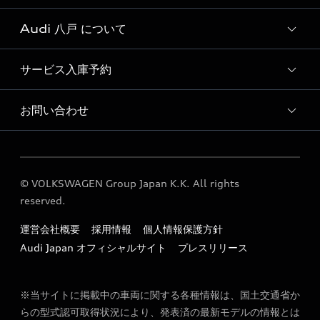
Audi 八戸 について
Audi認定中古車検索
サービス入庫予約
Audi 八戸 店舗情報
Audi 八戸 認定中古車コーナー
お問い合わせ
Audi 八戸 サービス入庫予約
Audi 八戸 運営会社概要
各種お問い合わせ
プレミアムチャージングアライアンス(PCA)専用急速充電器に
ついて
© VOLKSWAGEN Group Japan K.K. All rights
reserved.
運営会社概要
採用情報
個人情報保護方針
Audi Japan オフィシャルサイト
プレスリリース
※当サイトに掲載中の車両に関する各種情報は、国土交通省か
らの型式認可取得状況により、発表済の最新モデルの情報とは